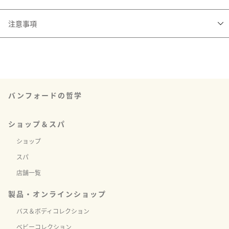
空のガラスボトルに中⾝をこぼさないように⼊れ、付属のリードを挿してご
注意事項
使⽤ください。

・エッセンシャルオイル、フレグランスベースは天然素材を使用しているた
※香りの強さは、リードの本数を増減して調整できます。

め、フレグランスの色・香りに若干の違いが生じる場合がございますが品質
※使用持続期間の目安は約3ヶ月（使用環境やリード本数により前後します）
には問題ございません。

・パッケージデザインは、予告なく変更になる場合がございます。予め、ご
了承ください。

バンフォードの哲学
・ガーデンディフューザーのギフト包装はモスリンバックのみの対応となり
ます。
ショップ＆スパ
ショップ
スパ
店舗一覧
製品・オンラインショップ
バス＆ボディコレクション
ベビーコレクション