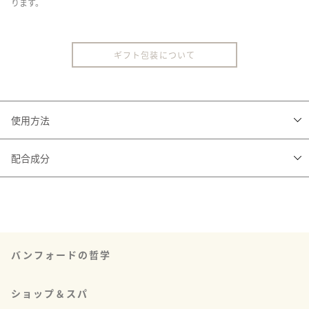
ります。
ギフト包装について
使用方法
＜ゼラニウム シャンプー＞

配合成分
ぬるま湯で頭皮や髪を洗浄後、適量を手に取り、頭皮をマッサージするよう
に洗います。

＜ゼラニウム シャンプー＞

その後、良く洗い流します。あらゆる髪質に使用できます。

水、ラウレス硫酸Na、コカミドプロピルベタイン、ベンジルアルコール、フ
ェノキシエタノール、パンテノール、塩化Na、香料、ポリソルベート20、
＜ゼラニウム コンディショナー＞

PEG-40水添ヒマシ油、トリデセス-9、EDTA-2Na、PG、クエン酸

シャンプー後に使用します。

コンディショナーを適量手に取り、頭皮から髪先まで塗布し、軽く洗い流し
バンフォードの哲学
＜ゼラニウム コンディショナー＞

ます。

水、セテアリルアルコール、マカデミア種子油、ヒドロキシプロピルトリモ
あらゆる髪質に使用できます。
ニウムハニー、ヒドロキシエチルセルロース、PG、クオタニウム-80、シア
ショップ＆スパ
脂、フェノキシエタノール、セトリモニウムクロリド、セテアレス-20、ベン