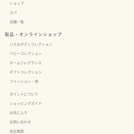
ジルアルコール、ジメチコン、香料、ミリスチン酸ミリスチル、パンテノー
ショップ
ル、EDTA-2Na、ラウリン酸ミリスチル、グリセリン、ペルシアグルミ種子エ
スパ
キス、ウルチカジオイカエキス、ソルビン酸、クエン酸、ソルビン酸Ｋ

店舗一覧
（香料はゼラニウムやラベンダーなどの植物由来原料を使用しています）
製品・オンラインショップ
バス＆ボディコレクション
ベビーコレクション
ホームフレグランス
ギフトコレクション
ファッション・他
ポイントについて
ショッピングガイド
お気に入り
お問い合わせ
会社概要