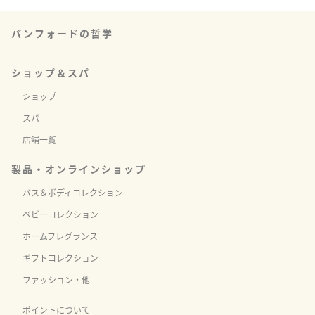
※使用持続期間の目安は約3ヶ月（使用環境やリード本数により前後します）
・ウィローリードは天然素材のため、サイズ・形状・色等が異なります。す
べてがボトルに入らない場合がございます。余ったリードは交換用としてお
バンフォードの哲学
使いください。

・パッケージデザインは、予告なく変更になる場合がございます。予め、ご
了承ください。

ショップ＆スパ
・ディフューザーのギフト包装はモスリンバックのみの対応となります。
ショップ
スパ
店舗一覧
製品・オンラインショップ
バス＆ボディコレクション
ベビーコレクション
ホームフレグランス
ギフトコレクション
ファッション・他
ポイントについて