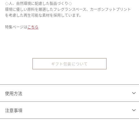
◇人、自然環境に配慮した製品づくり◇
環境に優しい原料を厳選したフレグランスベース、カーボンフットプリント
を考慮した再生可能な素材を採用しています。
特集ページは
こちら
ギフト包装について
使用方法
ガラスボトルについているストッパーを外し、ウィローリードを入れてくだ
注意事項
さい。

自然に香りが広がっていきます。

・エッセンシャルオイル、フレグランスベースは天然素材を使用しているた
め、フレグランスの色・香りに若干の違いが生じる場合がございますが品質
※香りの強さは、リードの本数を増減して調整できます。

には問題ございません。
