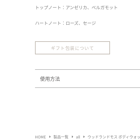
トップノート：アンゼリカ、ベルガモット
ハートノート：ローズ、セージ
ギフト包装について
使用方法
濡れた体にマッサージしながら泡立て洗い流してく
万一目に入った場合は、きれいな水で洗い流してく
刺激がある場合は、使用を中止してください。外
HOME
製品一覧
all
ウッドランドモス ボディウォ